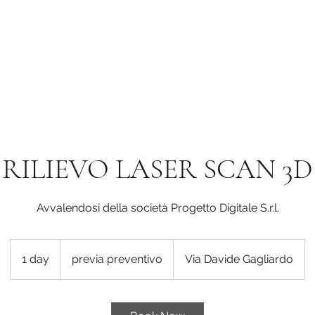
RILIEVO LASER SCAN 3D
Avvalendosi della società Progetto Digitale S.r.l.
previa
preventivo
1 day
1
previa preventivo
Via Davide Gagliardo
d
a